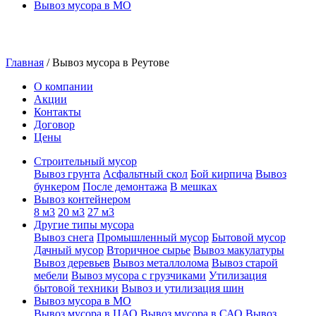
Вывоз мусора в МО
Главная
/
Вывоз мусора в Реутове
О компании
Акции
Контакты
Договор
Цены
Строительный мусор
Вывоз грунта
Асфальтный скол
Бой кирпича
Вывоз
бункером
После демонтажа
В мешках
Вывоз контейнером
8 м3
20 м3
27 м3
Другие типы мусора
Вывоз снега
Промышленный мусор
Бытовой мусор
Дачный мусор
Вторичное сырье
Вывоз макулатуры
Вывоз деревьев
Вывоз металлолома
Вывоз старой
мебели
Вывоз мусора с грузчиками
Утилизация
бытовой техники
Вывоз и утилизация шин
Вывоз мусора в МО
Вывоз мусора в ЦАО
Вывоз мусора в САО
Вывоз