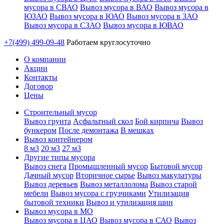
мусора в СВАО
Вывоз мусора в ВАО
Вывоз мусора в
ЮЗАО
Вывоз мусора в ЮАО
Вывоз мусора в ЗАО
Вывоз мусора в СЗАО
Вывоз мусора в ЮВАО
+7(499) 499-09-48
Работаем круглосуточно
О компании
Акции
Контакты
Договор
Цены
Строительный мусор
Вывоз грунта
Асфальтный скол
Бой кирпича
Вывоз
бункером
После демонтажа
В мешках
Вывоз контейнером
8 м3
20 м3
27 м3
Другие типы мусора
Вывоз снега
Промышленный мусор
Бытовой мусор
Дачный мусор
Вторичное сырье
Вывоз макулатуры
Вывоз деревьев
Вывоз металлолома
Вывоз старой
мебели
Вывоз мусора с грузчиками
Утилизация
бытовой техники
Вывоз и утилизация шин
Вывоз мусора в МО
Вывоз мусора в ЦАО
Вывоз мусора в САО
Вывоз