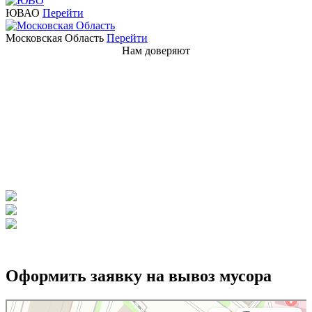
ЮВАО
Перейти
Московская Область
Перейти
Нам доверяют
Компании которые доверяют
Наша компания призвана удовлетворить потребности как
частных лиц, так и организаций в вывозе мусора в Реутове.
Мы гарантируем высокую надежность и предлагаем полный
спектр услуг по вывозу различных типов мусора, включая
бытовой и строительный, обеспечивая удобство и надежность
на каждом этапе сотрудничества.
Оформить заявку на вывоз мусора