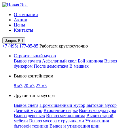
О компании
Акции
Цены
Контакты
Запрос КП
+7 (495) 177-85-85
Работаем круглосуточно
Строительный мусор
Вывоз грунта
Асфальтный скол
Бой кирпича
Вывоз
бункером
После демонтажа
В мешках
Вывоз контейнером
8 м3
20 м3
27 м3
Другие типы мусора
Вывоз снега
Промышленный мусор
Бытовой мусор
Дачный мусор
Вторичное сырье
Вывоз макулатуры
Вывоз деревьев
Вывоз металлолома
Вывоз старой
мебели
Вывоз мусора с грузчиками
Утилизация
бытовой техники
Вывоз и утилизация шин