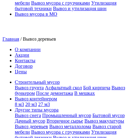
мебели
Вывоз мусора с грузчиками
Утилизация
бытовой техники
Вывоз и утилизация шин
Вывоз мусора в МО
Главная
/
Вывоз деревьев
О компании
Акции
Контакты
Договор
Цены
Строительный мусор
Вывоз грунта
Асфальтный скол
Бой кирпича
Вывоз
бункером
После демонтажа
В мешках
Вывоз контейнером
8 м3
20 м3
27 м3
Другие типы мусора
Вывоз снега
Промышленный мусор
Бытовой мусор
Дачный мусор
Вторичное сырье
Вывоз макулатуры
Вывоз деревьев
Вывоз металлолома
Вывоз старой
мебели
Вывоз мусора с грузчиками
Утилизация
бытовой техники
Вывоз и утилизация шин