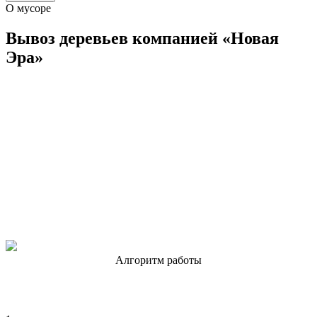
О мусоре
Вывоз деревьев компанией «Новая
Эра»
Мы осуществляем погрузку и вывоз спила деревьев, веток.
Наша команда опытных специалистов обеспечит безопасный
и эффективный вывоз деревьев по выгодной цене, а также
проведет утилизацию согласно экологическим стандартам.
Алгоритм работы
Как мы вывозим мусор