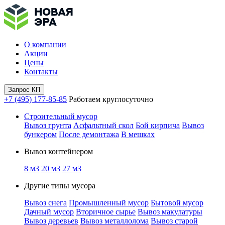
О компании
Акции
Цены
Контакты
Запрос КП
+7 (495) 177-85-85
Работаем круглосуточно
Строительный мусор
Вывоз грунта
Асфальтный скол
Бой кирпича
Вывоз
бункером
После демонтажа
В мешках
Вывоз контейнером
8 м3
20 м3
27 м3
Другие типы мусора
Вывоз снега
Промышленный мусор
Бытовой мусор
Дачный мусор
Вторичное сырье
Вывоз макулатуры
Вывоз деревьев
Вывоз металлолома
Вывоз старой