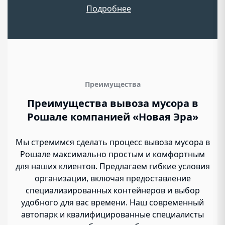
ставит задачу сделать процесс вывоза мусора
Подробнее
максимально простым и удобным для жителей и
организаций.
Наша компания предоставляет широкий спектр
услуг по вывозу мусора, включая утилизацию
бытовых и строительных отходов. Благодаря
гибким тарифам и индивидуальному подходу,
Преимущества
мы подберём оптимальное решение именно
Преимущества вывоза мусора в
для вас.
Рошале компанией «Новая Эра»
Мы стремимся сделать процесс вывоза мусора в
Рошале максимально простым и комфортным
для наших клиентов. Предлагаем гибкие условия
организации, включая предоставление
специализированных контейнеров и выбор
удобного для вас времени. Наш современный
автопарк и квалифицированные специалисты