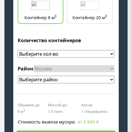
3
3
Контейнер 8 м
Контейнер 20 м
Конт
Количество контейнеров
Район
Объемом до:
Массой до:
Кол-во
3
8 м
1.5 тонн
1 спецмашина
Cтоимость вывоза мусора:
от 5 900 ₽