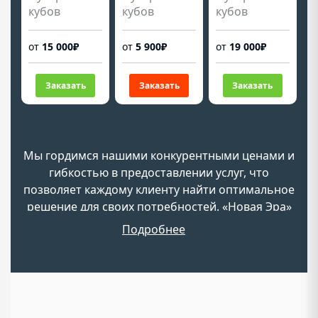
кубов
кубов
кубов
от
15 000₽
от
5 900₽
от
19 000₽
Заказать
Заказать
Заказать
Мы гордимся нашими конкурентными ценами и
гибкостью в предоставлении услуг, что
позволяет каждому клиенту найти оптимальное
решение для своих потребностей. «Новая Эра»
ставит задачу сделать процесс вывоза мусора
Подробнее
максимально простым и удобным для жителей и
организаций.
Цены на вывоз мусора в Рузском районе
Московской области формируются с учетом