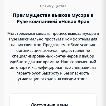
объема и типа отходов, а также удаленности
объекта. Наши специалисты помогут вам
Преимущества
выбрать наиболее экономичный вариант
Преимущества вывоза мусора в
услуги, гарантируя при этом высокое качество
Рузе компанией «Новая Эра»
работы.
Мы стремимся сделать процесс вывоза мусора в
Рузе максимально простым и комфортным для
наших клиентов. Предлагаем гибкие условия
организации, включая предоставление
специализированных контейнеров и выбор
удобного для вас времени. Наш современный
автопарк и квалифицированные специалисты
гарантируют быстроту и безопасность
утилизации отходов на каждом этапе.
Доступные цены