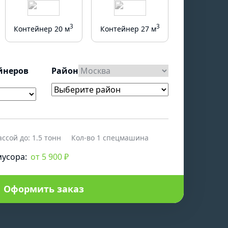
3
3
Контейнер 20 м
Контейнер 27 м
йнеров
Район
ссой до:
1.5 тонн
Кол-во
1 спецмашина
усора:
от 5 900 ₽
Оформить заказ