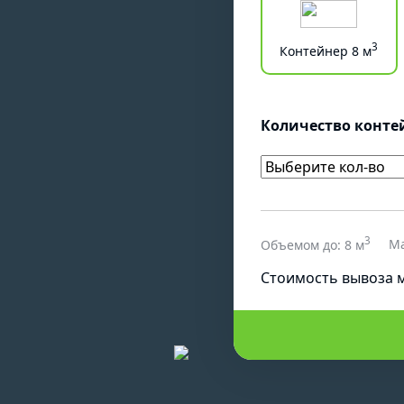
3
Контейнер 8 м
Количество конте
3
Ма
Объемом до:
8 м
Cтоимость вывоза м