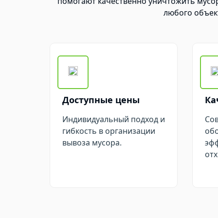
помогают качественно уничтожить мусор.
любого объек
Доступные цены
Ка
Индивидуальный подход и
Сов
гибкость в организации
обо
вывоза мусора.
эф
отх