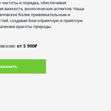
 чистоты и порядка, обеспечивая
я важность экологических аспектов. Наша
Щаповское более привлекательным и
остей, создавая благоприятную и приятную
ранению красоты природы.
овском:
от 5 900₽
Заказать