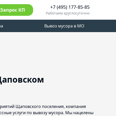
+7 (495) 177-85-85
Запрос КП
Работаем круглосуточно
ра
Вывоз мусора в МО
Щаповском
приятий Щаповского поселения, компания
ссные услуги по вывозу мусора. Мы нацелены