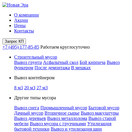
О компании
Акции
Цены
Контакты
Запрос КП
+7 (495) 177-85-85
Работаем круглосуточно
Строительный мусор
Вывоз грунта
Асфальтный скол
Бой кирпича
Вывоз
бункером
После демонтажа
В мешках
Вывоз контейнером
8 м3
20 м3
27 м3
Другие типы мусора
Вывоз снега
Промышленный мусор
Бытовой мусор
Дачный мусор
Вторичное сырье
Вывоз макулатуры
Вывоз деревьев
Вывоз металлолома
Вывоз старой
мебели
Вывоз мусора с грузчиками
Утилизация
бытовой техники
Вывоз и утилизация шин