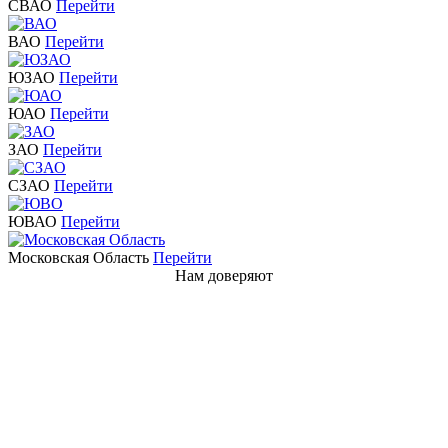
СВАО
Перейти
ВАО
Перейти
ЮЗАО
Перейти
ЮАО
Перейти
ЗАО
Перейти
СЗАО
Перейти
ЮВАО
Перейти
Московская Область
Перейти
Нам доверяют
Компании которые доверяют
Владельцам частных домовладений и коттеджей,
желающим избавиться от крупногабаритного мусора.
Садоводческим некоммерческим товариществам (СНТ),
стремящимся поддерживать порядок на своих
территориях.