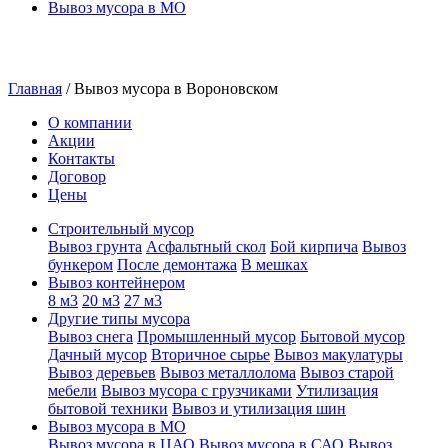
Вывоз мусора в МО
Главная
/
Вывоз мусора в Вороновском
О компании
Акции
Контакты
Договор
Цены
Строительный мусор
Вывоз грунта
Асфальтный скол
Бой кирпича
Вывоз
бункером
После демонтажа
В мешках
Вывоз контейнером
8 м3
20 м3
27 м3
Другие типы мусора
Вывоз снега
Промышленный мусор
Бытовой мусор
Дачный мусор
Вторичное сырье
Вывоз макулатуры
Вывоз деревьев
Вывоз металлолома
Вывоз старой
мебели
Вывоз мусора с грузчиками
Утилизация
бытовой техники
Вывоз и утилизация шин
Вывоз мусора в МО
Вывоз мусора в ЦАО
Вывоз мусора в САО
Вывоз