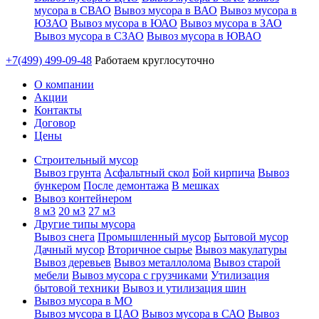
мусора в СВАО
Вывоз мусора в ВАО
Вывоз мусора в
ЮЗАО
Вывоз мусора в ЮАО
Вывоз мусора в ЗАО
Вывоз мусора в СЗАО
Вывоз мусора в ЮВАО
+7(499) 499-09-48
Работаем круглосуточно
О компании
Акции
Контакты
Договор
Цены
Строительный мусор
Вывоз грунта
Асфальтный скол
Бой кирпича
Вывоз
бункером
После демонтажа
В мешках
Вывоз контейнером
8 м3
20 м3
27 м3
Другие типы мусора
Вывоз снега
Промышленный мусор
Бытовой мусор
Дачный мусор
Вторичное сырье
Вывоз макулатуры
Вывоз деревьев
Вывоз металлолома
Вывоз старой
мебели
Вывоз мусора с грузчиками
Утилизация
бытовой техники
Вывоз и утилизация шин
Вывоз мусора в МО
Вывоз мусора в ЦАО
Вывоз мусора в САО
Вывоз